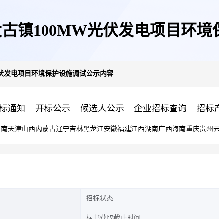
太古镇100MW光伏发电项目环
光伏发电项目环境保护设施调试公示内容
标通知
开标公示
候选人公示
企业招标查询
招标
河南
天津
山西
内蒙古
辽宁
吉林
黑龙江
安徽
福建
江西
湖南
广西
海南
重庆
贵州
招标状态
标书获取截止时间