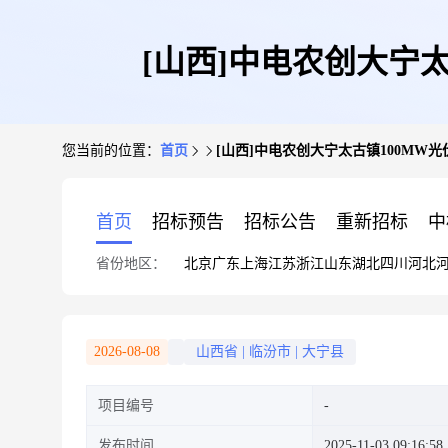
[山西]中电农创大宁
您当前的位置：
首页
[山西]中电农创大宁太古镇100MW
首页
招标预告
招标公告
重新招标
中
省份地区：
北京
广东
上海
江苏
浙江
山东
湖北
四川
河北
2026-08-08
山西省
|
临汾市
|
大宁县
项目编号
发布时间
2025-11-03 09:16:58