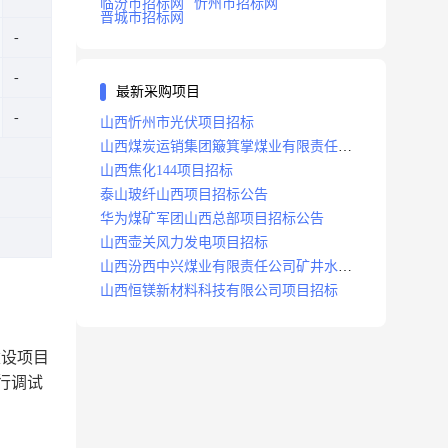
临汾市招标网
忻州市招标网
晋城市招标网
最新采购项目
山西忻州市光伏项目招标
山西煤炭运销集团簸箕掌煤业有限责任公
司井田地面三维地震勘探项目招标
山西焦化144项目招标
泰山玻纤山西项目招标公告
华为煤矿军团山西总部项目招标公告
山西壶关风力发电项目招标
山西汾西中兴煤业有限责任公司矿井水处
理站升级改造项目招标
山西恒镁新材料科技有限公司项目招标
建设项目
行调试