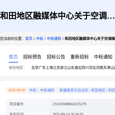
和田地区融媒体中心关于空调维
您当前的位置：
首页
中标｜中标通知
和田地区融媒体中心关于空调维
修和保养服务的服务市场采购项
首页
招标预告
招标公告
重新招标
中标通知
省份地区：
北京
广东
上海
江苏
浙江
山东
湖北
四川
河北
河南
天津
山
目成交公告
2026-08-09
中标｜中标通知
新疆维吾尔自治区
|
和田地区
|
和
项目编号
2311101000024135379
发布时间
2025-09-14 20:56:05