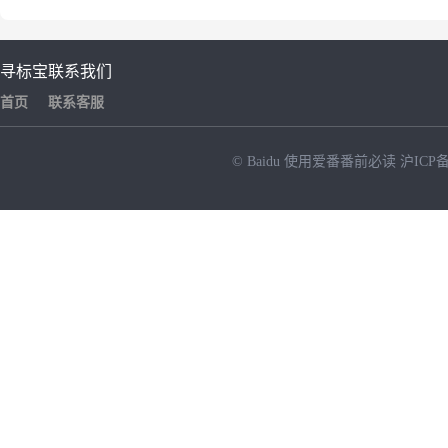
寻标宝
联系我们
首页
联系客服
© Baidu
使用爱番番前必读
沪ICP备
NEW
HOT
暂时没有搜索结果…