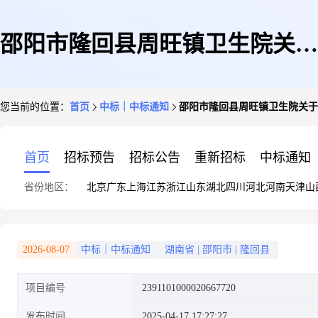
邵阳市隆回县周旺镇卫生院关于
您当前的位置：
首页
中标｜中标通知
邵阳市隆回县周旺镇卫生院关于
医疗设备维修和保养服务的网上
首页
招标预告
招标公告
重新招标
中标通知
省份地区：
北京
广东
上海
江苏
浙江
山东
湖北
四川
河北
河南
天津
山
超市采购项目成交公告
2026-08-07
中标｜中标通知
湖南省
|
邵阳市
|
隆回县
项目编号
2391101000020667720
发布时间
2025-04-17 17:27:27