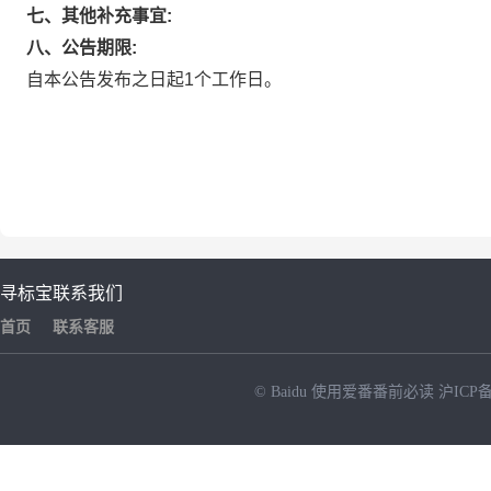
七、其他补充事宜:
八、公告期限:
自本公告发布之日起1个工作日。
寻标宝
联系我们
首页
联系客服
© Baidu
使用爱番番前必读
沪ICP备
NEW
HOT