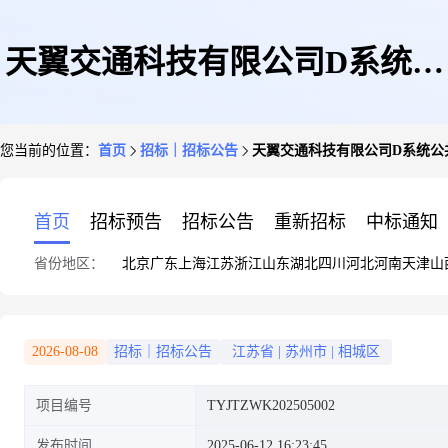
天翼交通科技有限公司D系统公
您当前的位置：
首页
招标｜招标公告
天翼交通科技有限公司D系统公
共交通配套设施设备建设项目比
首页
招标预告
招标公告
重新招标
中标通知
省份地区：
北京
广东
上海
江苏
浙江
山东
湖北
四川
河北
河南
天津
山
选公告
2026-08-08
招标｜招标公告
江苏省
|
苏州市
|
相城区
项目编号
TYJTZWK202505002
发布时间
2025-06-12 16:23:45