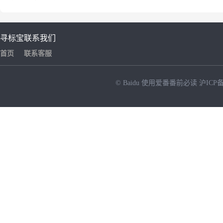
寻标宝
联系我们
首页
联系客服
© Baidu
使用爱番番前必读
沪ICP备
NEW
HOT
暂时没有搜索结果…