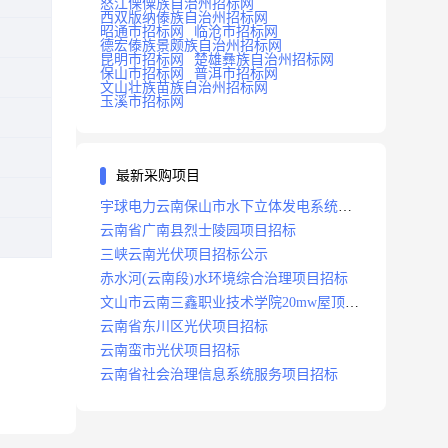
怒江傈僳族自治州招标网
西双版纳傣族自治州招标网
昭通市招标网
临沧市招标网
德宏傣族景颇族自治州招标网
昆明市招标网
楚雄彝族自治州招标网
保山市招标网
普洱市招标网
文山壮族苗族自治州招标网
玉溪市招标网
最新采购项目
宇球电力云南保山市水下立体发电系统项
目招标
云南省广南县烈士陵园项目招标
三峡云南光伏项目招标公示
赤水河(云南段)水环境综合治理项目招标
文山市云南三鑫职业技术学院20mw屋顶分
布式光伏设计施工总承包(epc)项目招标
云南省东川区光伏项目招标
云南蛮市光伏项目招标
云南省社会治理信息系统服务项目招标