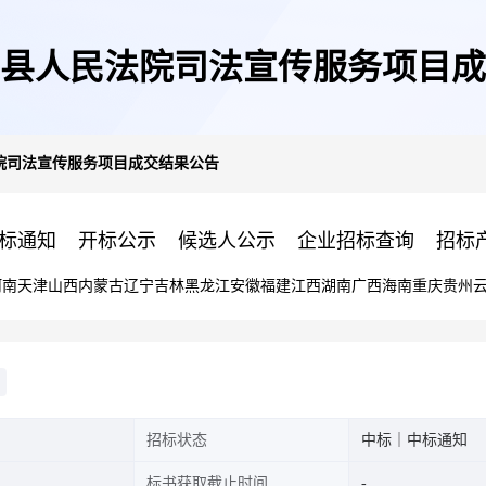
县人民法院司法宣传服务项目成
院司法宣传服务项目成交结果公告
标通知
开标公示
候选人公示
企业招标查询
招标
河南
天津
山西
内蒙古
辽宁
吉林
黑龙江
安徽
福建
江西
湖南
广西
海南
重庆
贵州
招标状态
中标｜中标通知
标书获取截止时间