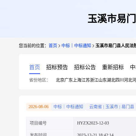
玉溪市易门
您当前的位置：
首页
中标｜中标通知
玉溪市易门县人民法
首页
招标预告
招标公告
重新招标
中
省份地区：
北京
广东
上海
江苏
浙江
山东
湖北
四川
河北
2026-08-06
中标｜中标通知
云南省
|
玉溪市
|
易门县
项目编号
HYZX2023-12-03
发布时间
2023-12-21 18:42:14