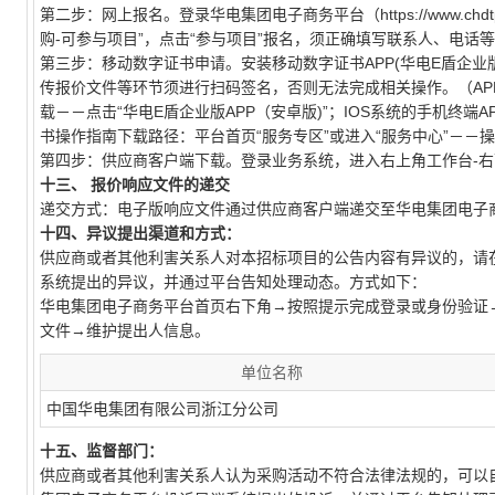
第二步：网上报名。登录华电集团电子商务平台（https://www.ch
购-可参与项目”，点击“参与项目”报名，须正确填写联系人、电话
第三步：移动数字证书申请。安装移动数字证书APP(华电E盾企业
传报价文件等环节须进行扫码签名，否则无法完成相关操作。（APP
载－－点击“华电E盾企业版APP（安卓版)”；IOS系统的手机终端
书操作指南下载路径：平台首页“服务专区”或进入“服务中心”－－操
第四步：供应商客户端下载。登录业务系统，进入右上角工作台-
十三、 报价响应文件的递交
递交方式：电子版响应文件通过供应商客户端递交至华电集团电子商务平台（ht
十四、异议提出渠道和方式：
供应商或者其他利害关系人对本招标项目的公告内容有异议的，请
系统提出的异议，并通过平台告知处理动态。方式如下：
华电集团电子商务平台首页右下角→按照提示完成登录或身份验证
文件→维护提出人信息。
单位名称
中国华电集团有限公司浙江分公司
十五、监督部门：
供应商或者其他利害关系人认为采购活动不符合法律法规的，可以