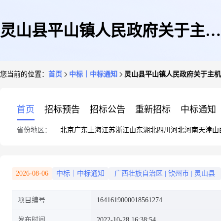
灵山县平山镇人民政府关于主机
您当前的位置：
首页
中标｜中标通知
灵山县平山镇人民政府关于主机
的网上超市采购项目成交公告
首页
招标预告
招标公告
重新招标
中标通知
省份地区：
北京
广东
上海
江苏
浙江
山东
湖北
四川
河北
河南
天津
山
2026-08-06
中标｜中标通知
广西壮族自治区
|
钦州市
|
灵山县
项目编号
1641619000018561274
发布时间
2022-10-28 16:38:54