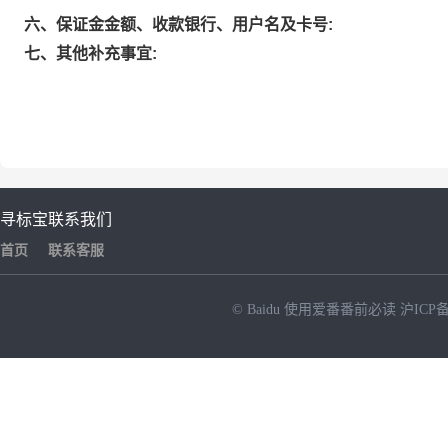
六、保证金金额、收款银行、用户名及卡号:
七、其他补充事宜:
寻标宝
联系我们
首页
联系客服
© Baidu
使用爱番番前必读
沪ICP备
NEW
HOT