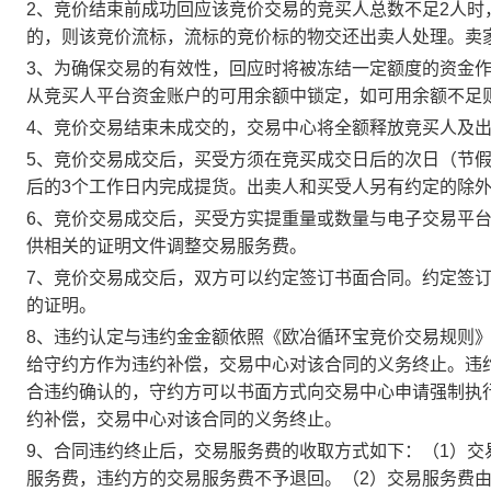
2、竞价结束前成功回应该竞价交易的竞买人总数不足2人
的，则该竞价流标，流标的竞价标的物交还出卖人处理。卖
3、为确保交易的有效性，回应时将被冻结一定额度的资金
从竞买人平台资金账户的可用余额中锁定，如可用余额不足
4、竞价交易结束未成交的，交易中心将全额释放竞买人及
5、竞价交易成交后，买受方须在竞买成交日后的次日（节假
后的3个工作日内完成提货。出卖人和买受人另有约定的除
6、竞价交易成交后，买受方实提重量或数量与电子交易平
供相关的证明文件调整交易服务费。
7、竞价交易成交后，双方可以约定签订书面合同。约定签
的证明。
8、违约认定与违约金金额依照《欧冶循环宝竞价交易规则
给守约方作为违约补偿，交易中心对该合同的义务终止。违
合违约确认的，守约方可以书面方式向交易中心申请强制执
约补偿，交易中心对该合同的义务终止。
9、合同违约终止后，交易服务费的收取方式如下：（1）
服务费，违约方的交易服务费不予退回。（2）交易服务费