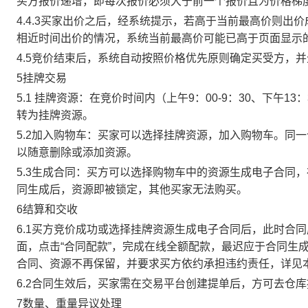
买方报价递增，即每次报价必须大于前一个报价且为价格梯
4.4.3买家出价之后，经系统提示，若高于当前最高价则
相近时间出价的情况，系统当前最高价可能已高于页面显示
4.5竞价结束后，系统自动按照价格优先原则确定买受方，
5挂牌交易
5.1 挂牌资源：在竞价时间内（上午9：00-9：30、下午1
转为挂牌资源。
5.2加入购物车：买家可以选择挂牌资源，加入购物车。同
以随意删除或添加资源。
5.3生成合同：买方可以选择购物车中的资源生成电子合同
同生成后，资源即被锁定，其他买家无法购买。
6结算和交收
6.1买方竞价成功或选择挂牌资源生成电子合同后，此时合同
面，点击“合同配款”，完成在线全额配款，最迟应于合同生成当
合同、资源不再保留，并要求买方依约承担违约责任，详见
6.2合同生效后，买家需在交易平台创建提单后，方可去仓
7数量、重量异议处理