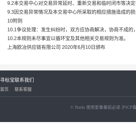
9.2本交易中心对交易异常延时、重新交易和临时闭市等决
9.3因交易异常情况及本交易中心所采取的相应措施造成的
10附则
10.1争议处理：发生纠纷时，双方应协商解决，协商不成
10.2本规则未尽事宜以循环宝及其他相关交易规则为准。
上海欧冶供应链有限公司 2020年6月10日颁布
寻标宝
联系我们
首页
联系客服
© Baidu
使用爱番番前必读
沪ICP备
NEW
HOT