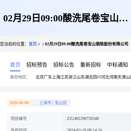
02月29日09:00酸洗尾卷宝山钢
您当前的位置：
首页
02月29日09:00酸洗尾卷宝山钢铁股份有限公司
铁股份有限公司
首页
招标预告
招标公告
重新招标
中标通知
省份地区：
北京
广东
上海
江苏
浙江
山东
湖北
四川
河北
河南
天津
山
2026-08-08
上海市
|
宝山区
项目编号
ZZ2402290720348
发布时间
2024-02-29 08:14:16