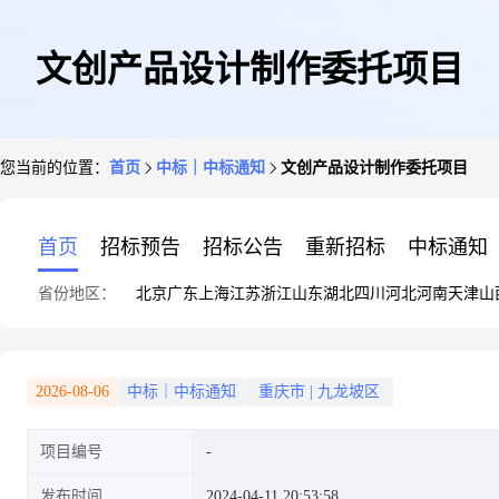
文创产品设计制作委托项目
您当前的位置：
首页
中标｜中标通知
文创产品设计制作委托项目
首页
招标预告
招标公告
重新招标
中标通知
省份地区：
北京
广东
上海
江苏
浙江
山东
湖北
四川
河北
河南
天津
山
2026-08-06
中标｜中标通知
重庆市
|
九龙坡区
项目编号
发布时间
2024-04-11 20:53:58