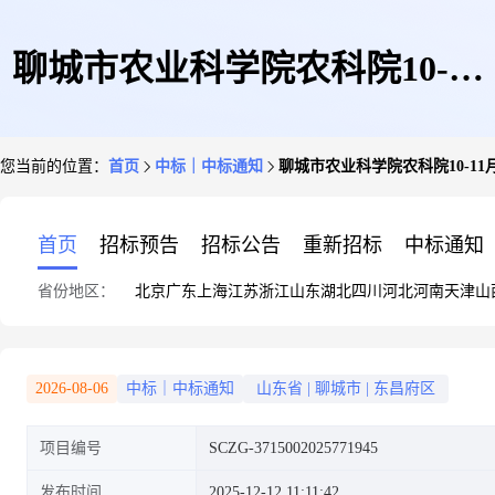
聊城市农业科学院农科院10-11
您当前的位置：
首页
中标｜中标通知
聊城市农业科学院农科院10-1
月份办公用品采购网上商城超市
首页
招标预告
招标公告
重新招标
中标通知
省份地区：
北京
广东
上海
江苏
浙江
山东
湖北
四川
河北
河南
天津
山
直购成交结果公告
2026-08-06
中标｜中标通知
山东省
|
聊城市
|
东昌府区
项目编号
SCZG-3715002025771945
发布时间
2025-12-12 11:11:42