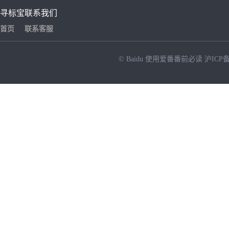
寻标宝
联系我们
首页
联系客服
© Baidu
使用爱番番前必读
沪ICP备
NEW
HOT
暂时没有搜索结果…