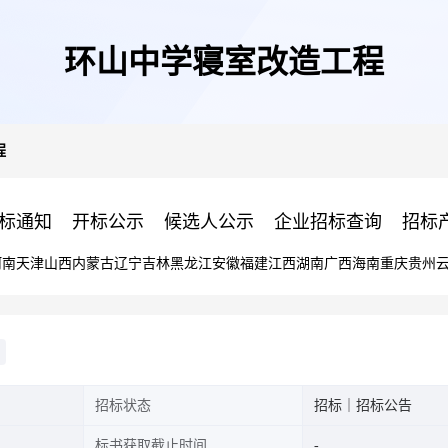
环山中学寝室改造工程
程
标通知
开标公示
候选人公示
企业招标查询
招标
河南
天津
山西
内蒙古
辽宁
吉林
黑龙江
安徽
福建
江西
湖南
广西
海南
重庆
贵州
招标状态
招标｜招标公告
标书获取截止时间