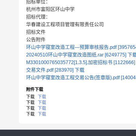
招标单位：
杭州市富阳区环山中学
招标代理：
华春建设工程项目管理有限责任公司
招标文件
公告附件
环山中学寝室改造工程—预算审核报告.pdf [
395765
20240510环山中学寝室改造图纸.rar [
6249775
]
下
M3301000765035772[1.3.5].加密招标书 [
1122666
交易文件.pdf [
283970
]
下载
环山中学寝室改造工程交易公告(签章版).pdf [
14004
附件下载
下载
下载
下载
下载
下载
下载
下载
下载