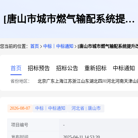
[唐山市城市燃气输配系统提升
您当前的位置：
首页
中标｜中标通知
[唐山市城市燃气输配系统提升改
改造项目工程总承包(EPC)一标
首页
招标预告
招标公告
重新招标
中标通知
省份地区：
北京
广东
上海
江苏
浙江
山东
湖北
四川
河北
河南
天津
山
段]更正公示
2026-08-07
中标｜中标通知
河北省
|
唐山市
项目编号
发布时间
2025-04-11 14:53:20