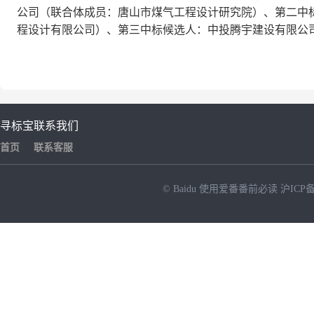
公司（联合体成员：唐山市煤气工程设计研究院）、第二中
程设计有限公司）、第三中标候选人：中投腾宇建设有限公
寻标宝
联系我们
首页
联系客服
© Baidu
使用爱番番前必读
沪ICP备
NEW
HOT