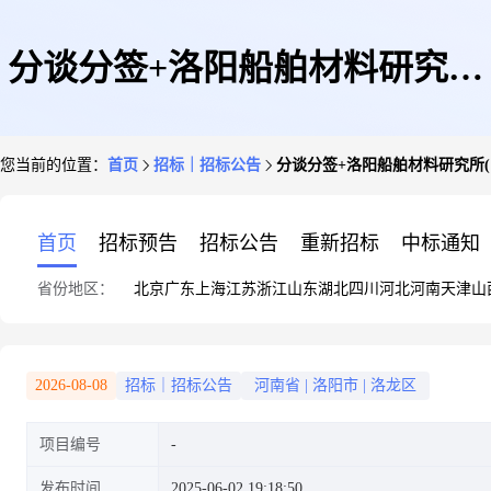
分谈分签+洛阳船舶材料研究所
您当前的位置：
首页
招标｜招标公告
分谈分签+洛阳船舶材料研究所
(中国船舶集团有限公司第七二
首页
招标预告
招标公告
重新招标
中标通知
省份地区：
北京
广东
上海
江苏
浙江
山东
湖北
四川
河北
河南
天津
山
五研究所)+球体阀座加工的询价
2026-08-08
招标｜招标公告
河南省
|
洛阳市
|
洛龙区
项目编号
书
发布时间
2025-06-02 19:18:50