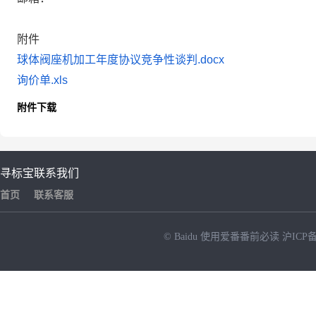
附件
球体阀座机加工年度协议竞争性谈判.docx
询价单.xls
附件下载
寻标宝
联系我们
首页
联系客服
© Baidu
使用爱番番前必读
沪ICP备
NEW
HOT