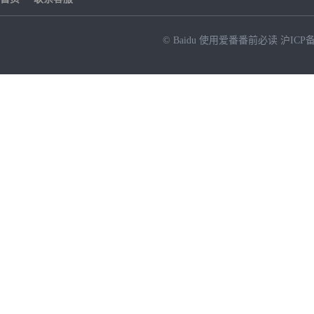
© Baidu
使用爱番番前必读
沪ICP备
NEW
HOT
暂时没有搜索结果…