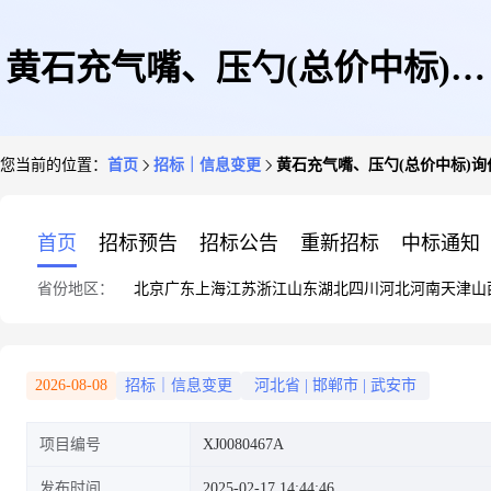
黄石充气嘴、压勺(总价中标)询
您当前的位置：
首页
招标｜信息变更
黄石充气嘴、压勺(总价中标)询
价公告(变更)
首页
招标预告
招标公告
重新招标
中标通知
省份地区：
北京
广东
上海
江苏
浙江
山东
湖北
四川
河北
河南
天津
山
2026-08-08
招标｜信息变更
河北省
|
邯郸市
|
武安市
项目编号
XJ0080467A
发布时间
2025-02-17 14:44:46