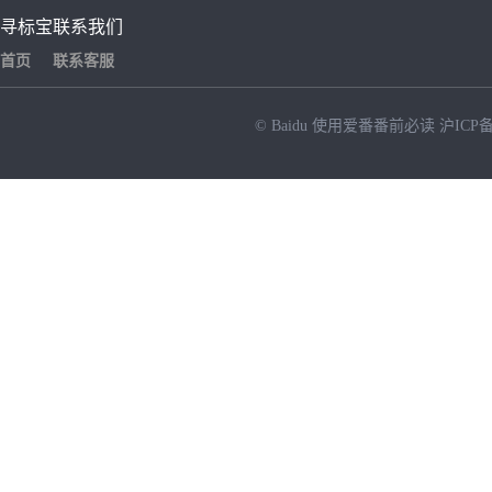
寻标宝
联系我们
首页
联系客服
© Baidu
使用爱番番前必读
沪ICP备
NEW
HOT
暂时没有搜索结果…