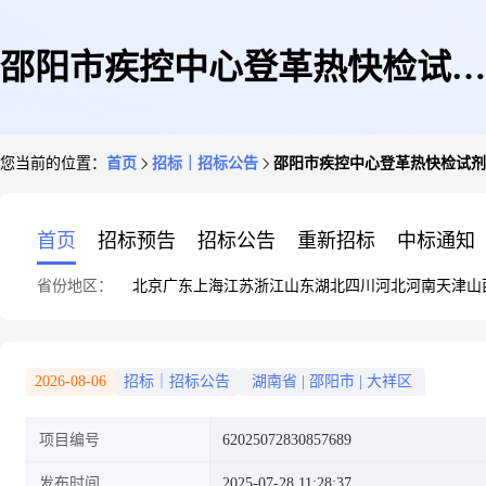
邵阳市疾控中心登革热快检试剂
您当前的位置：
首页
招标｜招标公告
邵阳市疾控中心登革热快检试剂
采购竞价公告
首页
招标预告
招标公告
重新招标
中标通知
省份地区：
北京
广东
上海
江苏
浙江
山东
湖北
四川
河北
河南
天津
山
2026-08-06
招标｜招标公告
湖南省
|
邵阳市
|
大祥区
项目编号
62025072830857689
发布时间
2025-07-28 11:28:37