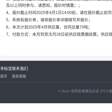
及以上同时参与，请悉知，报价时慎重；；
4、报价截止时间2025年4月1日14:00前，请在报价截止前
5、系统有报价单，请将报价单详细填写并报价；
6、本次计划2025年4月供应量，合同总量70吨；
7、付款方式：本月到货次月28日前供应链票据结算。供应链
寻标宝
联系我们
首页
联系客服
© Baidu
使用爱番番前必读
沪ICP备
NEW
HOT