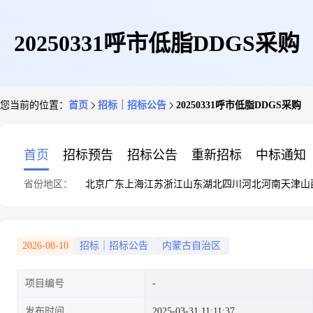
20250331呼市低脂DDGS采购
您当前的位置：
首页
招标｜招标公告
20250331呼市低脂DDGS采购
首页
招标预告
招标公告
重新招标
中标通知
省份地区：
北京
广东
上海
江苏
浙江
山东
湖北
四川
河北
河南
天津
山
2026-08-10
招标｜招标公告
内蒙古自治区
项目编号
发布时间
2025-03-31 11:11:37