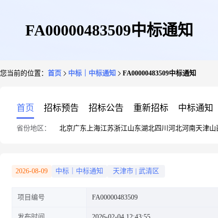
FA00000483509中标通知
您当前的位置：
首页
中标｜中标通知
FA00000483509中标通知
首页
招标预告
招标公告
重新招标
中标通知
省份地区：
北京
广东
上海
江苏
浙江
山东
湖北
四川
河北
河南
天津
山
2026-08-09
中标｜中标通知
天津市
|
武清区
项目编号
FA00000483509
发布时间
2026-02-04 12:43:55