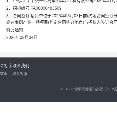
1、中标项目:
中交一公局集团建筑工程有限公司2026年01
2、招标编号:
FA00000483509
3、合同签订:请贵单位于
2026年03月03日
前(约定合同签订
高速南侧产业一期项目
(约定合同签订地点)与招标人签订合
特此通知
2026年02月04日
寻标宝
联系我们
首页
联系客服
© Baidu
使用爱番番前必读
沪ICP备
NEW
HOT