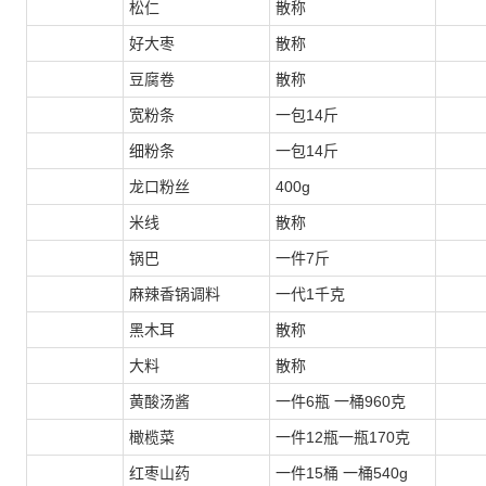
松仁
散称
好大枣
散称
豆腐卷
散称
宽粉条
一包14斤
细粉条
一包14斤
龙口粉丝
400g
米线
散称
锅巴
一件7斤
麻辣香锅调料
一代1千克
黑木耳
散称
大料
散称
黄酸汤酱
一件6瓶 一桶960克
橄榄菜
一件12瓶一瓶170克
红枣山药
一件15桶 一桶540g