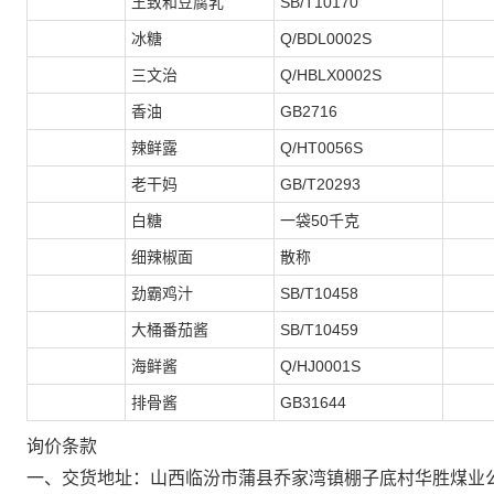
王致和豆腐乳
SB/T10170
冰糖
Q/BDL0002S
三文治
Q/HBLX0002S
香油
GB2716
辣鲜露
Q/HT0056S
老干妈
GB/T20293
白糖
一袋50千克
细辣椒面
散称
劲霸鸡汁
SB/T10458
大桶番茄酱
SB/T10459
海鲜酱
Q/HJ0001S
排骨酱
GB31644
询价条款
一、交货地址：山西临汾市蒲县乔家湾镇棚子底村华胜煤业