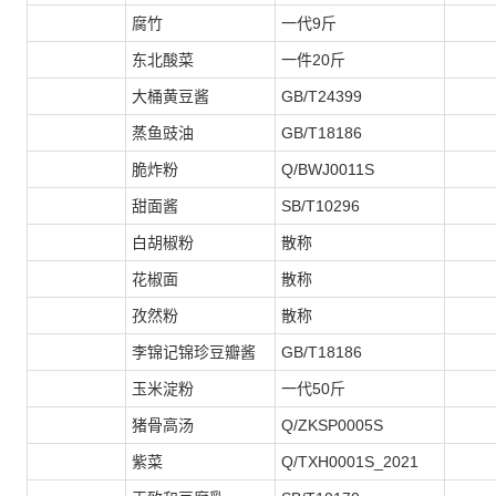
腐竹
一代9斤
东北酸菜
一件20斤
大桶黄豆酱
GB/T24399
蒸鱼豉油
GB/T18186
脆炸粉
Q/BWJ0011S
甜面酱
SB/T10296
白胡椒粉
散称
花椒面
散称
孜然粉
散称
李锦记锦珍豆瓣酱
GB/T18186
玉米淀粉
一代50斤
猪骨高汤
Q/ZKSP0005S
紫菜
Q/TXH0001S_2021