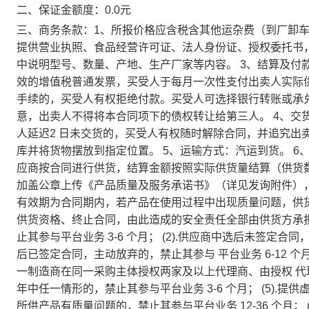
二、保证金额度：0.0元
三、商务条款：1、所报价格应含税含其他运杂费（到厂卸车
提供营业执照、食品经营许可证、法人身份证、授权委托书
中说明型号、数量、产地、生产厂家等内容。 3、结算及付
效的增值税普通发票，买受人于每月一次性支付出卖人实际
手续的，买受人有权拒绝付款。买受人可选择银行转账或承
意，出卖人不得将本合同项下的债权转让给第三人。 4、交货
人延迟2 日未交货的，买受人有权随时解除合同，并追究出
库并将货物摆放到指定位置。 5、运输方式：汽运到货。 6
应商按合同进行供货，结算金额按照实际供货量结算（供货数
加盖公章上传《产品质量及服务承诺书》（详见发询附件）
有效期为合同期内，若产品在使用过程中出现质量问题，供
供货资格、终止合同，由此造成的安全责任全部由供货方承担。
止其参与平台业务 3-6 个月； (2).供应商中选后未签定合同，
后已签定合同，主动放弃的，禁止其参与 平台业务 6-12 个月
一制造商在同一采购主体授权两家及以上代理商、由授权 代
年中任一情形的，禁止其参与平台业务 3-6 个月； (5).提供
所供产品有质量问题的，禁止其参与平台业务 12-36 个月；