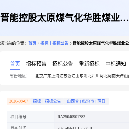
晋能控股太原煤气化华胜煤业公
您当前的位置：
首页
招标｜招标公告
晋能控股太原煤气化华胜煤业公司
司后勤部2025年5-8月份调料采
首页
招标预告
招标公告
重新招标
中标通知
省份地区：
北京
广东
上海
江苏
浙江
山东
湖北
四川
河北
河南
天津
山
购项目采购公告(山西蒲县华胜
2026-08-07
招标｜招标公告
山西省
|
临汾市
|
蒲县
项目编号
RA25040901782
煤业有限公司-后勤管理部)
发布时间
2025-04-11 15:53:19