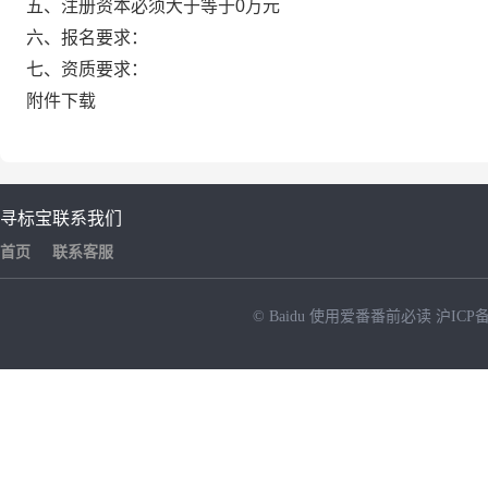
五、注册资本必须大于等于0万元
六、报名要求：
七、资质要求：
附件下载
寻标宝
联系我们
首页
联系客服
© Baidu
使用爱番番前必读
沪ICP备
NEW
HOT