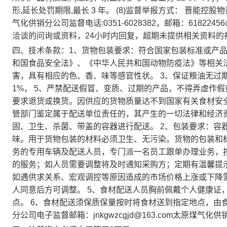
形,延长处罚期限,最长 3 年。 (8)监督举报方式： 晋能控股物资
气化供销分公司监督电话:0351-6028382，邮箱：61822
洽谈的问询或资料，24小时内回复，超期未提供相关资料的
四、技术条款：1、货物包装要求：符合国家包装标准或产品
和国食品安全法》、《中华人民共和国动物防疫法》等相关
害，具有相应的色、香、味等感官性状。 3、保证粮油无过
1%， 5、严禁配送假冒、变质、过期的产品，不得弄虚作
要求退货或换货。因供应的货物质量达不到国家有关食材安
管部门鉴定属于配送单位责任的，其产生的一切法律和经济责
固、卫生、杀菌、带盖的容器进行配送。 2、包装要求：容
味。用于货物包装的材料必须卫生、无污染。货物的包装和标
务的专用车辆及配送人员，专门派一名员工跟单办理业务，
的服务；如人员需要调整将及时通知采购方；定期有温馨提示
如遇供求关系、宏观调控等原因造成的市场价格上涨或下降
人同意后方可调整。 5、食材配送人员胸前佩戴个人健康证
点。 6、食材配送须保质保量按时将食材送到指定地点，由
分公司电子监督邮箱：jnkgwzcgjd@163.com太原煤气化供销分