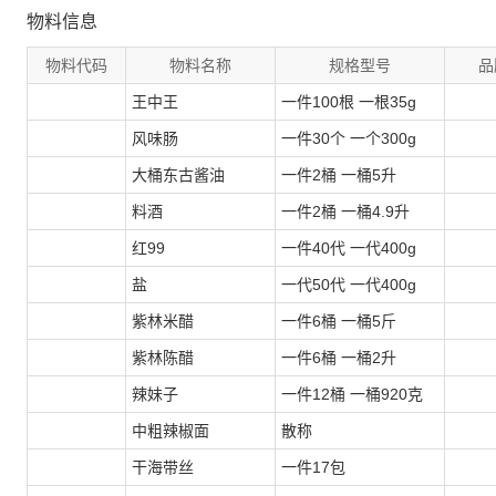
物料信息
物料代码
物料名称
规格型号
品
王中王
一件100根 一根35g
风味肠
一件30个 一个300g
大桶东古酱油
一件2桶 一桶5升
料酒
一件2桶 一桶4.9升
红99
一件40代 一代400g
盐
一代50代 一代400g
紫林米醋
一件6桶 一桶5斤
紫林陈醋
一件6桶 一桶2升
辣妹子
一件12桶 一桶920克
中粗辣椒面
散称
干海带丝
一件17包