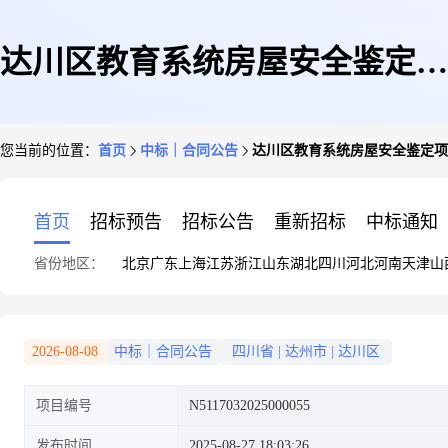
达川区教育系统房屋安全鉴定项
您当前的位置：
首页
中标｜合同公告
达川区教育系统房屋安全鉴定项
目
首页
招标预告
招标公告
重新招标
中标通知
省份地区：
北京
广东
上海
江苏
浙江
山东
湖北
四川
河北
河南
天津
山
2026-08-08
中标｜合同公告
四川省
|
达州市
|
达川区
项目编号
N5117032025000055
发布时间
2025-08-27 18:03:26