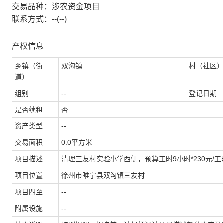
交易品种：涉农资金项目
联系方式：--(--)
产权信息
乡镇（街
双沟镇
村（社区
道）
组别
--
登记日期
是否续租
否
资产类型
--
交易面积
0.0平方米
项目描述
清理三友村实验小学西侧，预算工时9小时*230元/工时
项目位置
徐州市睢宁县双沟镇三友村
项目四至
--
附属设施
--