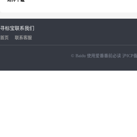
寻标宝
联系我们
首页
联系客服
© Baidu
使用爱番番前必读
沪ICP备
NEW
HOT