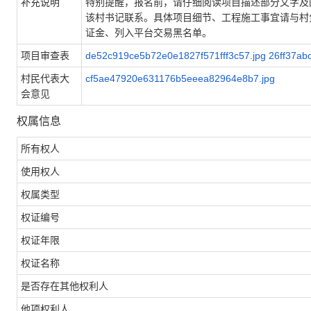
补充说明
特别提醒，报名前，请仔细阅读项目描述部分文字及
该村书记联系。具体项目细节、工程施工事宜请与村
证金、列入平台交易黑名单。
项目审查表
de52c919ce5b72e0e1827f571fff3c57.jpg
26ff37ab
村民代表大
cf5ae47920e631176b5eeea82964e8b7.jpg
会意见
权属信息
所有权人
使用权人
权属类型
权证编号
权证年限
权证名称
是否存在其他权利人
他项权利人