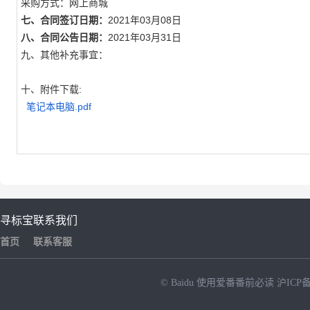
采购方式：网上商城
七、合同签订日期：
2021年03月08日
八、合同公告日期：
2021年03月31日
九、其他补充事宜：
十、附件下载:
笔记本电脑.pdf
寻标宝
联系我们
首页
联系客服
© Baidu
使用爱番番前必读
沪ICP备