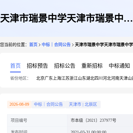
天津市瑞景中学天津市瑞景中学
您当前的位置：
首页
中标｜合同公告
天津市瑞景中学天津市瑞景中学会计
会计室便携式计算机采购项目
首页
招标预告
招标公告
重新招标
中标通知
省份地区：
北京
广东
上海
江苏
浙江
山东
湖北
四川
河北
河南
天津
山
(项目编号:市本级〔2021〕
2026-08-09
中标｜合同公告
天津市
|
北辰区
项目编号
市本级〔2021〕237977号
237977号)合同公告
发布时间
2021-03-31 00:00:00