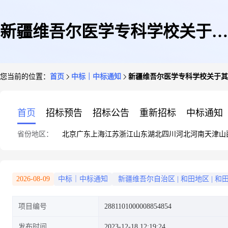
新疆维吾尔医学专科学校关于其
您当前的位置：
首页
中标｜中标通知
新疆维吾尔医学专科学校关于其
他广告服务的服务市场采购项目
首页
招标预告
招标公告
重新招标
中标通知
省份地区：
北京
广东
上海
江苏
浙江
山东
湖北
四川
河北
河南
天津
山
成交公告
2026-08-09
中标｜中标通知
新疆维吾尔自治区
|
和田地区
|
和
项目编号
2881101000008854854
发布时间
2023-12-18 12:19:24