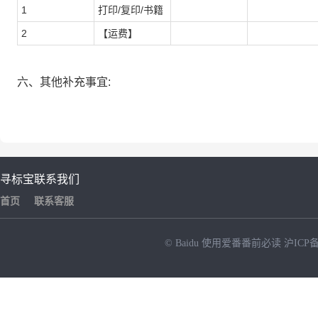
1
打印/复印/书籍
2
【运费】
六、其他补充事宜:
寻标宝
联系我们
首页
联系客服
© Baidu
使用爱番番前必读
沪ICP备
NEW
HOT