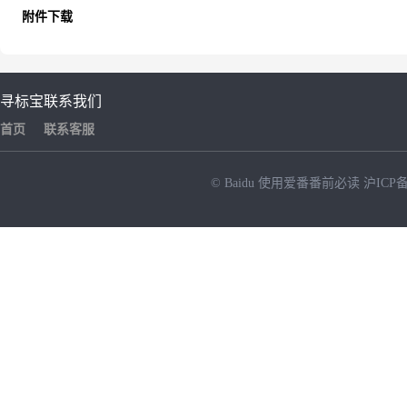
附件下载
寻标宝
联系我们
首页
联系客服
© Baidu
使用爱番番前必读
沪ICP备
NEW
HOT