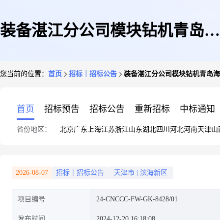
装备湛江分公司模块钻机青岛海
您当前的位置：
首页
招标｜招标公告
装备湛江分公司模块钻机青岛海
工场地及海上施工服务专有协议
首页
招标预告
招标公告
重新招标
中标通知
省份地区：
北京
广东
上海
江苏
浙江
山东
湖北
四川
河北
河南
天津
山
2026-08-07
招标｜招标公告
天津市
|
滨海新区
项目编号
24-CNCCC-FW-GK-8428/01
发布时间
2024-12-20 16:18:08