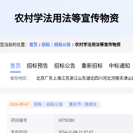
农村学法用法等宣传物资
您当前的位置：
首页
招标｜招标公告
农村学法用法等宣传物资
首页
招标预告
招标公告
重新招标
中标通知
省份地区：
北京
广东
上海
江苏
浙江
山东
湖北
四川
河北
河南
天津
山
2026-08-07
招标｜招标公告
重庆市
|
南岸区
项目编号
10793381
发布时间
2024-11-08 11:07:02