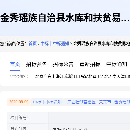
金秀瑶族自治县水库和扶贫易地
您当前的位置：
首页
中标｜中标通知
金秀瑶族自治县水库和扶贫易地
安置中心关于广西来宾抽水蓄能
首页
招标预告
招标公告
重新招标
中标通知
省份地区：
北京
广东
上海
江苏
浙江
山东
湖北
四川
河北
河南
天津
山
电站六卜居住区污水处理站施工
2026-08-06
中标｜中标通知
广西壮族自治区
|
来宾市
|
金秀瑶
项目编号
单位的结果公示
发布时间
2026-04-27 12:32:38