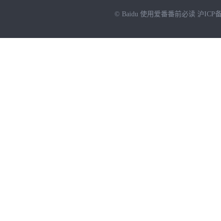
© Baidu
使用爱番番前必读
沪ICP备
NEW
HOT
暂时没有搜索结果…