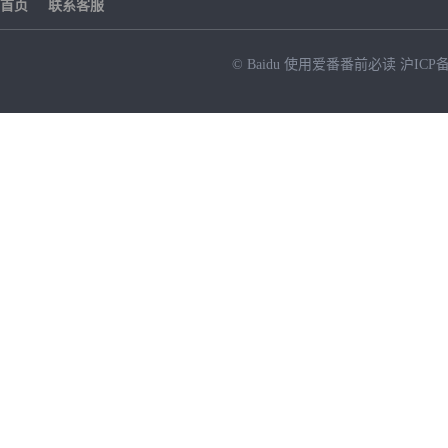
首页
联系客服
© Baidu
使用爱番番前必读
沪ICP备
NEW
HOT
暂时没有搜索结果…