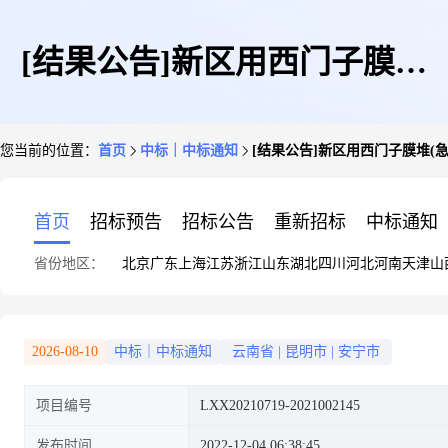
[结果公告]新区用西门子膜堆
您当前的位置：
首页
中标｜中标通知
[结果公告]新区用西门子膜堆(急件)LX
(急件)LXX20210719-
首页
招标预告
招标公告
重新招标
中标通知
省份地区：
北京
广东
上海
江苏
浙江
山东
湖北
四川
河北
河南
天津
山
2021002145
2026-08-10
中标｜中标通知
云南省
|
昆明市
|
安宁市
项目编号
LXX20210719-2021002145
发布时间
2022-12-04 06:38:45