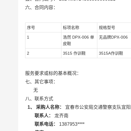
六、合同内容：
序号
标项名称
规格型号
1
浩然 DPX-006 单
无品牌DPX-006
皮鞋
2
3515 作训鞋
3515A作训鞋
服务要求或标的基本概况：
七、其它事项：
无
八、联系方式
1、 采购人名称：
宜春市公安局交通警察支队宜阳
联系人：
龙齐南
联系电话：
1387953****