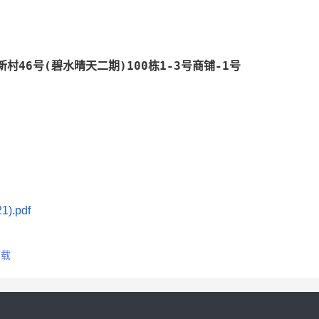
46号(碧水晴天二期)100栋1-3号商铺-1号
).pdf
下载