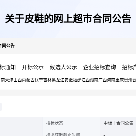
关于皮鞋的网上超市合同公告
合同公告
标通知
开标公示
候选人公示
企业招标查询
招标
河南
天津
山西
内蒙古
辽宁
吉林
黑龙江
安徽
福建
江西
湖南
广西
海南
重庆
贵州
招标状态
中标｜合同公告
标书获取截止时间