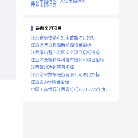
吉安市招标网
九江市招标网
萍乡市招标网
最新采购项目
江西省景德镇市抽水蓄能项目招标
江西万年县锂源新能源项目招标
江西康山蓄滞洪区安全项目招标情况
江西海沃新材料科技有限公司项目招标
江西赣州净化项目招标
江西帝睿数据服务有限公司项目招标
江西君为vr项目招标
中国工商银行江西省分行2023-2025年度补
充医疗保险项目招标公告