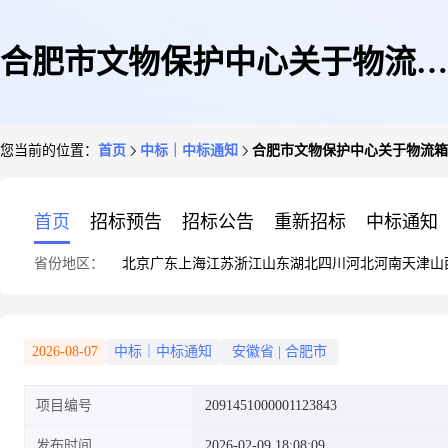
合肥市文物保护中心关于物流箱
您当前的位置：
首页
中标｜中标通知
合肥市文物保护中心关于物流箱
的网上超市采购项目成交公告
首页
招标预告
招标公告
重新招标
中标通知
省份地区：
北京
广东
上海
江苏
浙江
山东
湖北
四川
河北
河南
天津
山
2026-08-07
中标｜中标通知
安徽省
|
合肥市
项目编号
2091451000001123843
发布时间
2026-02-09 18:08:09