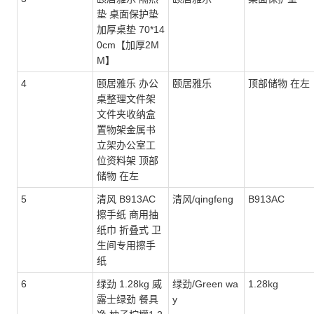
垫 桌面保护垫
加厚桌垫 70*14
0cm【加厚2M
M】
4
颐居雅乐 办公
颐居雅乐
顶部储物 在左
桌整理文件架
文件夹收纳盒
置物架金属书
立架办公室工
位资料架 顶部
储物 在左
5
清风 B913AC
清风/qingfeng
B913AC
擦手纸 商用抽
纸巾 折叠式 卫
生间专用擦手
纸
6
绿劲 1.28kg 威
绿劲/Green wa
1.28kg
露士绿劲 餐具
y