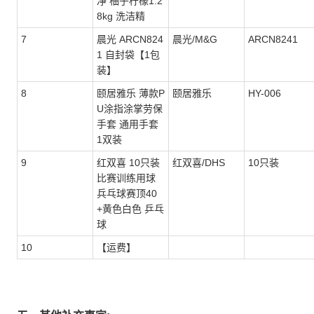
净 柚子柠檬1.2
8kg 洗洁精
7
晨光 ARCN824
晨光/M&G
ARCN8241
1 自封袋【1包
装】
8
颐居雅乐 薄款P
颐居雅乐
HY-006
U涂指涂掌劳保
手套 通用手套
1双装
9
红双喜 10只装
红双喜/DHS
10只装
比赛训练用球
兵乓球赛顶40
+黄色白色 乒乓
球
10
【运费】