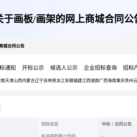
关于画板/画架的网上商城合同公
商城合同公告
标通知
开标公示
候选人公示
企业招标查询
招标
河南
天津
山西
内蒙古
辽宁
吉林
黑龙江
安徽
福建
江西
湖南
广西
海南
重庆
贵州
招标状态
中标｜合同公告
标书获取截止时间