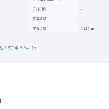
开标时间
预算金额
司
中标金额
1.93万元
移动柜
职员桌
单人床
床垫
目