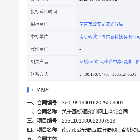
投标截止时间
招标单位
南京市公安局玄武分局
中标单位
南京砚敏至臻信息科技有限公
代理单位
相关产品
画板/画架
大班台单桌+副柜+
联系方式
：18913879775
：13961243601
正文内容
一、合同编号
：
3201991340162025003001
二、合同名称
：
关于画板/画架的网上商城合同
三、项目编号
：
2351101000022907513
四、项目名称
：
南京市公安局玄武分局网上商城项
五、合同主体