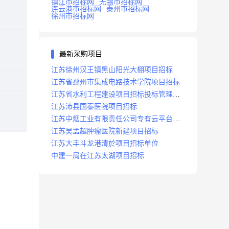
镇江市招标网
无锡市招标网
连云港市招标网
泰州市招标网
徐州市招标网
最新采购项目
江苏徐州汉王镇黑山阳光大棚项目招标
江苏省邳州市集成电路技术学院项目招标
江苏省水利工程建设项目招标投标管理办
法
江苏沛县国泰医院项目招标
江苏中烟工业有限责任公司专有云平台扩
容项目招标
江苏吴孟超肿瘤医院新建项目招标
江苏大丰斗龙港清於项目招标单位
中建一局在江苏太湖项目招标