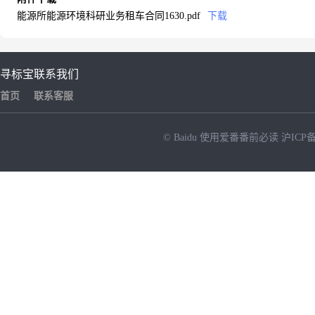
能源所能源环境科研业务租车合同1630.pdf
下载
寻标宝
联系我们
首页
联系客服
© Baidu
使用爱番番前必读
沪ICP备
NEW
HOT