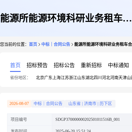
能源所能源环境科研业务租车合
您当前的位置：
首页
中标｜合同公告
能源所能源环境科研业务租车合
同公示
首页
招标预告
招标公告
重新招标
中标通知
省份地区：
北京
广东
上海
江苏
浙江
山东
湖北
四川
河北
河南
天津
山
2026-08-07
中标｜合同公告
山东省
|
济南市
|
历下区
项目编号
SDGP370000000202501011516B_001
发布时间
2025-06-20 15:51:24