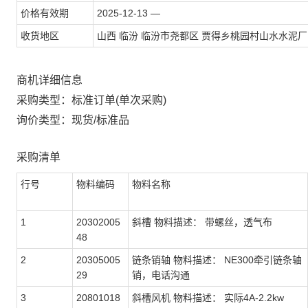
价格有效期
2025-12-13 —
收货地区
山西 临汾 临汾市尧都区 贾得乡桃园村山水水泥厂
商机详细信息
采购类型：标准订单(单次采购)
询价类型：现货/标准品
采购清单
行号
物料编码
物料名称
1
20302005
斜槽 物料描述： 带螺丝，透气布
48
2
20305005
链条销轴 物料描述： NE300牵引链条轴
29
销，电话沟通
3
20801018
斜槽风机 物料描述： 实际4A-2.2kw