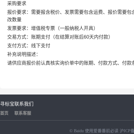
采购要求
报价要求：需要报含税价、发票需要包含运费、报价需要包
改数量
发票要求：增值税专票（一般纳税人开具）
交易方式：账期支付（在结算对账后60天内付款）
支付方式：线下支付
补充说明描述：
请供应商报价前认真核实询价单中的账期、付款方式、付款
寻标宝
联系我们
首页
联系客服
© Baidu
使用爱番番前必读
沪ICP备