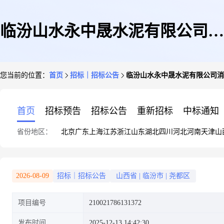
临汾山水永中晟水泥有限公司消
您当前的位置：
首页
招标｜招标公告
临汾山水永中晟水泥有限公司消
耗性材料询价单
首页
招标预告
招标公告
重新招标
中标通知
省份地区：
北京
广东
上海
江苏
浙江
山东
湖北
四川
河北
河南
天津
山
2026-08-09
招标｜招标公告
山西省
|
临汾市
|
尧都区
项目编号
210021786131372
发布时间
2025-12-13 14:42:30