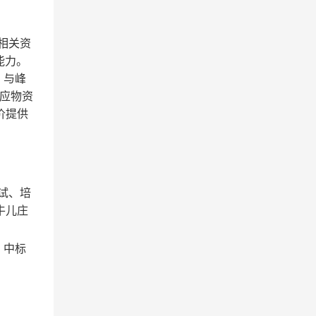
相关资
能力。
、与峰
应物资
价提供
试、培
牛儿庄
、中标