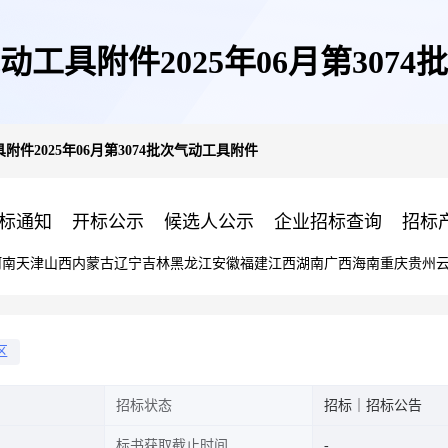
工具附件2025年06月第307
件2025年06月第3074批次气动工具附件
标通知
开标公示
候选人公示
企业招标查询
招标
河南
天津
山西
内蒙古
辽宁
吉林
黑龙江
安徽
福建
江西
湖南
广西
海南
重庆
贵州
区
招标状态
招标｜招标公告
标书获取截止时间