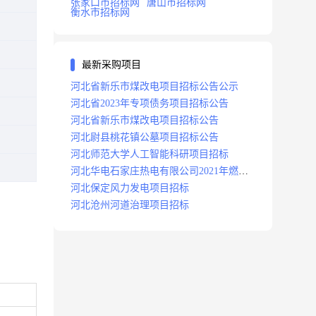
张家口市招标网
唐山市招标网
衡水市招标网
最新采购项目
河北省新乐市煤改电项目招标公告公示
河北省2023年专项债务项目招标公告
河北省新乐市煤改电项目招标公告
河北尉县桃花镇公墓项目招标公告
河北师范大学人工智能科研项目招标
河北华电石家庄热电有限公司2021年燃料
分场辅助运行项目招标公告
河北保定风力发电项目招标
河北沧州河道治理项目招标