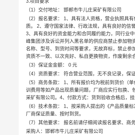
3.项目要求
（1）交付地址： 邯郸市牛儿庄采矿有限公司
（2）报名要求： 1、具有法人资格，营业执照具
质。 2、遵守国家法律、行政法规，具有良好的信
3、具有良好的资金能力和合同履约能力，同行业中
峰集团涉及诉讼并列入黑名单的供应商禁止参加物
名称、型号、到货时间等要求，无故弃标，禁止参
资质不一致、以次充好、私自更换物资，作废剩余
（3）保证金金额： 0
元
（4）资质要求： 符合营业范围，无不良记录，保
（5）商务条款： 1、所有报价均为税前到货价（
训费用等如产品出现质量问题，厂商应实行包换、
采矿有限公司。4、付款方式：货到验收合格后，
（6）技术条款： 1、按采购人提出的《产品质量
厂商保证质量、按时到货。
（7）其他要求： 报名前请仔细阅读报名要求、商
采购人：邯郸市牛儿庄采矿有限公司