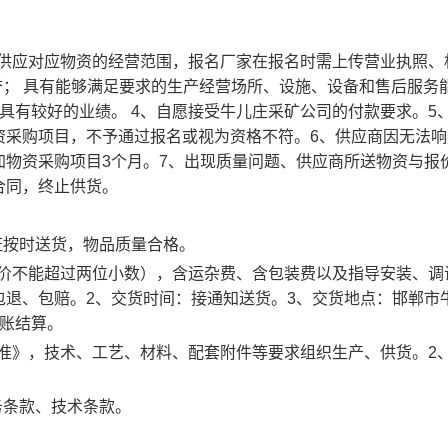
有供应对应物资的经营范围，报名厂家在报名时需上传营业执照、
誉； 具有能够满足要求的生产经营场所、设施、设备和售后服务
具有较好的业绩。 4、自愿接受牛儿庄采矿公司的付款要求。5
资采购项目，不予通过报名或视为资格不符。6、供应商因无法响
加物资采购项目3个月。7、出现质量问题、供应商所送物资与报
合同，终止供货。
证按时送货，物品质量合格。
单价不能超过两位小数），含运杂费、含包装费以及指导安装、调
包退、包赔。2、交货时间：接通知送货。3、交货地点：邯郸市
挂账结算。
标准》，技术、工艺、材料、配套附件等要求组织生产、供货。2
务条款、技术条款。