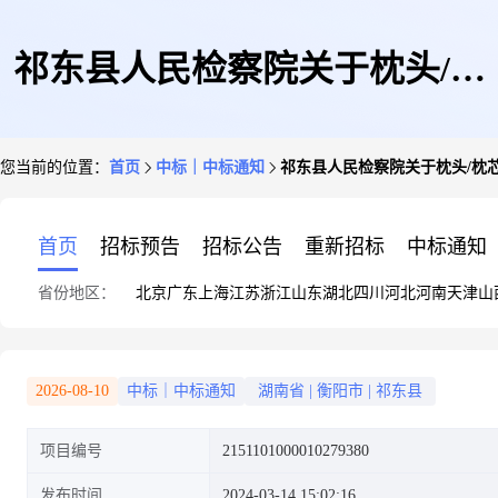
祁东县人民检察院关于枕头/枕
您当前的位置：
首页
中标｜中标通知
祁东县人民检察院关于枕头/枕
芯/保健枕/颈椎枕的网上超市采
首页
招标预告
招标公告
重新招标
中标通知
省份地区：
北京
广东
上海
江苏
浙江
山东
湖北
四川
河北
河南
天津
山
购项目成交公告
2026-08-10
中标｜中标通知
湖南省
|
衡阳市
|
祁东县
项目编号
2151101000010279380
发布时间
2024-03-14 15:02:16