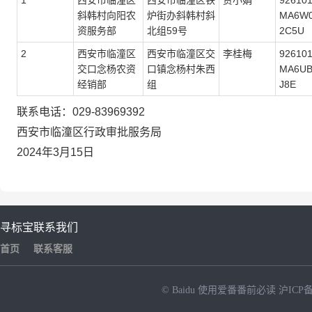
1
西安市临潼区
西安市临潼区铁
贾小娟
92610
斜韩村向阳农
炉街办斜韩村斜
MA6W
资服务部
北组59号
2C5U
2
西安市临潼区
西安市临潼区交
李桂梅
92610
交口念杨农资
口镇念杨村朱西
MA6U
经销部
组
J8E
联系电话：029-83969392
西安市临潼区行政审批服务局
2024年3月15日
寻标宝
联系我们
首页
联系客服
© Baidu
使用爱番番前必读
沪ICP备