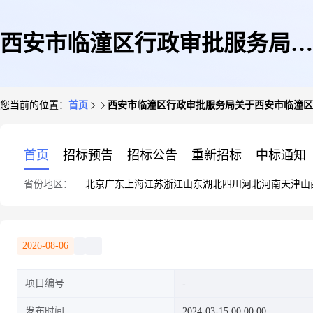
西安市临潼区行政审批服务局关
您当前的位置：
首页
西安市临潼区行政审批服务局关于西安市临潼区
于西安市临潼区斜韩村向阳农资
首页
招标预告
招标公告
重新招标
中标通知
省份地区：
北京
广东
上海
江苏
浙江
山东
湖北
四川
河北
河南
天津
山
服务部等2家单位农药经营许可
2026-08-06
项目编号
证办理结果的通告
发布时间
2024-03-15 00:00:00