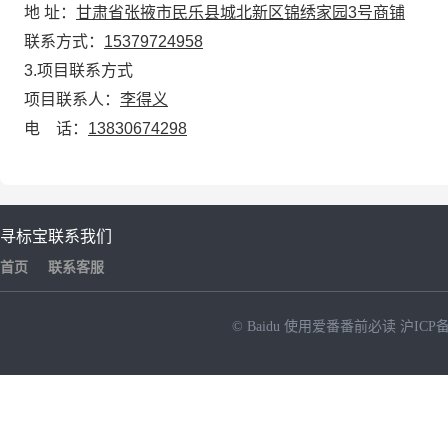
地 址：
甘肃省张掖市民乐县城北新区锦绣家园3号商铺
联系方式：
15379724958
3.项目联系方式
项目联系人：
李得义
电 话：
13830674298
寻标宝
联系我们
首页
联系客服
© Baidu
使用爱番番前必读
沪ICP备
NEW
HOT