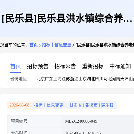
[民乐县]民乐县洪水镇综合养老
您当前的位置：
首页
招标｜信息变更
[民乐县]民乐县洪水镇综合养老
服务中心建设项目更正公告[变
首页
招标预告
招标公告
重新招标
中标通知
省份地区：
北京
广东
上海
江苏
浙江
山东
湖北
四川
河北
河南
天津
山
更公告]
2026-08-08
招标｜信息变更
甘肃省
|
张掖市
|
民乐县
项目编号
MLZC240606-049
发布时间
2024-06-11 16:16:45