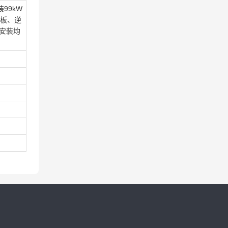
99kW
伏板、逆
统安装均