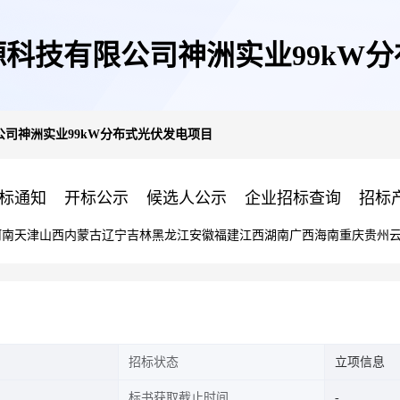
科技有限公司神洲实业99kW
司神洲实业99kW分布式光伏发电项目
标通知
开标公示
候选人公示
企业招标查询
招标
河南
天津
山西
内蒙古
辽宁
吉林
黑龙江
安徽
福建
江西
湖南
广西
海南
重庆
贵州
招标状态
立项信息
标书获取截止时间