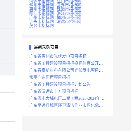
河源市招标网
江门市招标网
潮州市招标网
云浮市招标网
惠州市招标网
珠海市招标网
阳江市招标网
湛江市招标网
广州市招标网
梅州市招标网
汕头市招标网
清远市招标网
茂名市招标网
最新采购项目
广东省惠州市光伏发电项目招标
广东省工程建设项目招标投标信息公开目
录
广东春泰新材料有限公司光伏发电项目招
标
常平广东乐声项目招标
广东省工程建设项目招标计划公告
广东省清远市土方项目招标
广东粤电大埔电厂二期工程2023-2024年度
安保服务项目招标公告
广东平远县城区环卫清洁作业市场化承包
项目招标中标候选人公示