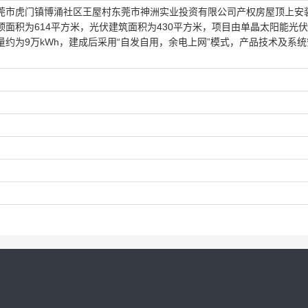
莞市虎门镇博涌社区王屋村东莞市神洲实业投资有限公司产权房屋顶上安装
面积为614平方米，光伏建筑面积为430平方米，项目由单晶太阳能光
约为9万kWh，建成后采用“自发自用，余电上网”模式，产品技术及系