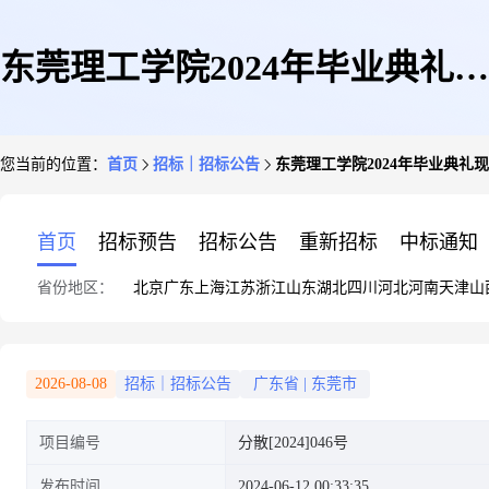
东莞理工学院2024年毕业典礼现
您当前的位置：
首页
招标｜招标公告
东莞理工学院2024年毕业典
场布置与物料租赁服务采购项目
首页
招标预告
招标公告
重新招标
中标通知
省份地区：
北京
广东
上海
江苏
浙江
山东
湖北
四川
河北
河南
天津
山
询价通知书
2026-08-08
招标｜招标公告
广东省
|
东莞市
项目编号
分散[2024]046号
发布时间
2024-06-12 00:33:35