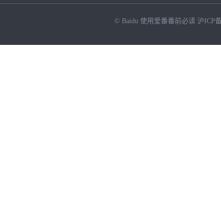
© Baidu
使用爱番番前必读
沪ICP备
NEW
HOT
暂时没有搜索结果…