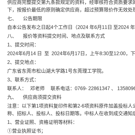
供应商完整提交第九条款规定的资料，经审核符合资质要求
下，按报价最低的原则确定供应商，超过预算限价作无效处
七、
公告期限
自本公告发布之日起4个工作日（2024
年
6
月
11
日 至2024
年
八、
报价等资料提交时间、地点及联系方式
1
、提交时间：
2024
年
6
月
14
日
至
2024
年
6
月
17
日，上午
8:30
至
12:00
，
2
、提交地点：
广东省东莞市松山湖大学路
1
号东莞理工学院。
3
、联系方式：
联系人：
邓老师
联系电话：
0769-
22861347 、 13580
九、
供应商须提交资料
注意：以下第
1
项资料复印件和第
2-6
项资料原件加盖投标人
称、招标人、投标人、投标日期等。中标人在收到成交通知
1
、营业证照、资格证明等材料：
①营业执照证书；