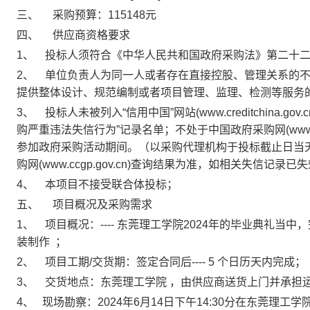
三、
采购预算：
115148
元
四、
供应商资格要求
1
、
投标人须符合《中华人民共和国政府采购法》第二十
2
、
单位负责人为同一人或者存在直接控股、管理关系的
提供整体设计、规范编制或者项目管理、监理、检测等服务
3
、
投标人未被列入
“
信用中国
”
网站
(www.creditchina.gov.c
购严重违法失信行为
”
记录名单；不处于中国政府采购网
(www
参加政府采购活动期间。（以采购代理机构于投标截止日当
购网
(www.ccgp.gov.cn)
查询结果为准，如相关失信记录已失
4
、
本项目不接受联合体投标；
五、
项目概况及采购需求
1
、
项目概况
：
-
-
-
-
东莞理工学院2024年的毕业典礼当中
装制作
；
2
、
项目工期
/
交货期：签定合同后
-
-
-
-
5
个日历天内完成；
3
、
交货地点：
东莞理工学院
，
由供应商送货上门并承担
4、
现场勘察：2024年6月14日下午14:30分在东莞理工