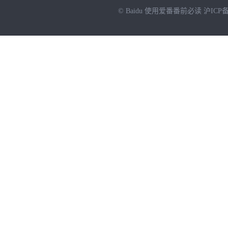
© Baidu
使用爱番番前必读
沪ICP备
NEW
HOT
暂时没有搜索结果…