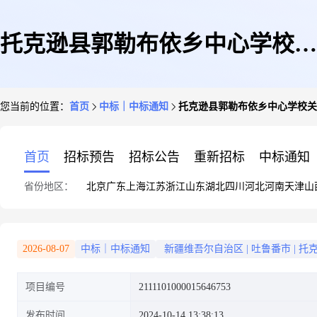
托克逊县郭勒布依乡中心学校关
您当前的位置：
首页
中标｜中标通知
托克逊县郭勒布依乡中心学校关
于登山设备的网上超市采购项目
首页
招标预告
招标公告
重新招标
中标通知
省份地区：
北京
广东
上海
江苏
浙江
山东
湖北
四川
河北
河南
天津
山
成交公告
2026-08-07
中标｜中标通知
新疆维吾尔自治区
|
吐鲁番市
|
托
项目编号
2111101000015646753
发布时间
2024-10-14 13:38:13