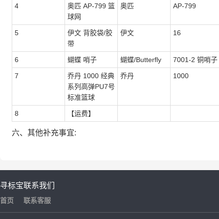
4
奥匹 AP-799 篮
奥匹
AP-799
球网
5
伊文 背胶袋/胶
伊文
16
带
6
蝴蝶 哨子
蝴蝶/Butterfly
7001-2 铜哨子
7
乔丹 1000 经典
乔丹
1000
系列高弹PU7号
标准篮球
8
【运费】
六、其他补充事宜:
寻标宝
联系我们
首页
联系客服