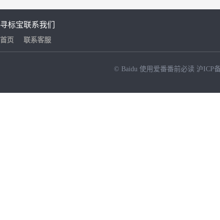
寻标宝
联系我们
首页
联系客服
© Baidu
使用爱番番前必读
沪ICP备
NEW
HOT
暂时没有搜索结果…