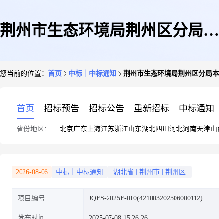
荆州市生态环境局荆州区分局本
您当前的位置：
首页
中标｜中标通知
荆州市生态环境局荆州区分局本
级荆州区企业精准核查治污项目
首页
招标预告
招标公告
重新招标
中标通知
省份地区：
北京
广东
上海
江苏
浙江
山东
湖北
四川
河北
河南
天津
山
第三次中标(成交)结果公告
2026-08-06
中标｜中标通知
湖北省
|
荆州市
|
荆州区
项目编号
JQFS-2025F-010(421003202506000112)
发布时间
2025-07-08 15:26:26