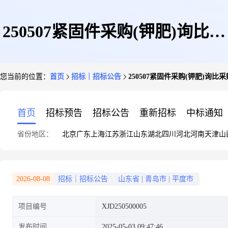
250507紧固件采购(钾肥)询比采
您当前的位置：
首页
招标｜招标公告
250507紧固件采购(钾肥)询比
购公告
首页
招标预告
招标公告
重新招标
中标通知
省份地区：
北京
广东
上海
江苏
浙江
山东
湖北
四川
河北
河南
天津
山
2026-08-08
招标｜招标公告
山东省
|
青岛市
|
平度市
项目编号
XJD250500005
发布时间
2025-05-03 09:47:46