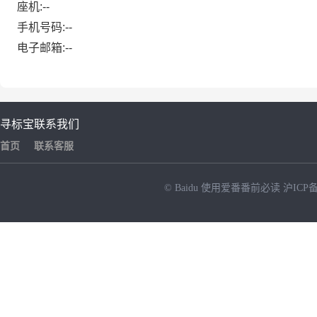
座机:--
手机号码:--
电子邮箱:--
寻标宝
联系我们
首页
联系客服
© Baidu
使用爱番番前必读
沪ICP备
NEW
HOT