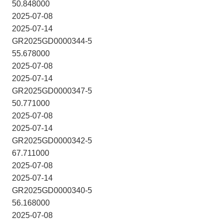
50.848000
2025-07-08
2025-07-14
GR2025GD0000344-5
55.678000
2025-07-08
2025-07-14
GR2025GD0000347-5
50.771000
2025-07-08
2025-07-14
GR2025GD0000342-5
67.711000
2025-07-08
2025-07-14
GR2025GD0000340-5
56.168000
2025-07-08