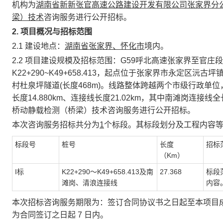
机构为
湖南省新新张官高速公路建设开发有限公司
张家界分
梁）技术
咨询服务进行公开招标。
2.
项目概况与招标范围
2.1 建设地点：
湖南省
张家界、怀化
市
境内。
2.2 项目建设规模及招标范围：G59呼北高速张家界至官庄段
K22+290~K49+658.413，起点位于张家界市永定
村杜泉坪隧道(长度468m)。线路整体跨越两个市级行政单位
长度14.880km、连接线长度21.02km，其中南滩岗连接线
桥动静载检测（桥梁）技术咨询服务进行公开招标。
本次咨询服务招标共分为
1
个标段。其标段划分及工程内容
标段号
桩号
长度
招标
（
Km）
I标
K
22
+
290
～
K
49+658.413及南
27.368
标段
滩岗、清浪连接线
内容
本次招标咨询服务期限为：签订合同协议书之日起至本项目
为合同签订之日起
7
日内。