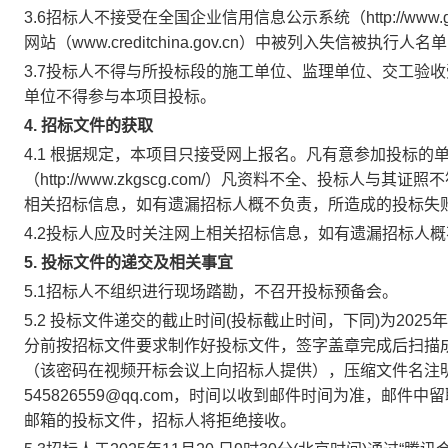
3.6
招标人不接受在全国企业信用信息公示系统（
http://www.
网站（
www.creditchina.gov.cn
）中被列入失信被执行人名单
3.7
投标人不得与所投标段的施工单位、监理单位、交工验收
单位不得参与本项目投标。
4.
招标文件的获取
4.1 根据规定，本项目只接受网上报名。凡有意参加投标
（
http://www.zkgscg.com/）
凡资料不全、投标人与其证照不
相关招标信息，如有遗漏招标人概不负责，所造成的投标失
4.2投标人应及时关注网上相关招标信息，如有遗漏招标人
5.
投标文件的递交及相关事宜
5.1招标人不组织进行现场踏勘，不召开投标预备会。
5.2 投标文件递交的截止时间(投标截止时间，下同)为2025年
分前按招标文件要求制作好投标文件，签字盖章完成后扫描成p
（该密码在视频开标会议上向招标人提供），压缩文件名注
545826559@qq.com，时间以收到邮件时间为准，
邮箱的投标文件，招标人将拒绝接收。