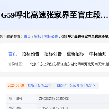
G59呼北高速张家界至官庄段第
您当前的位置：
首页
招标｜招标公告
G59呼北高速张家界至官庄段
二标段成桥动静载检测(桥梁)技
首页
招标预告
招标公告
重新招标
中标通知
省份地区：
北京
广东
上海
江苏
浙江
山东
湖北
四川
河北
河南
天津
山
术咨询服务招标公告
2026-08-08
招标｜招标公告
湖南省
|
张家界市
|
永定区
项目编号
ZKGS(ZB)-20250631
发布时间
2025-10-30 17:13:01