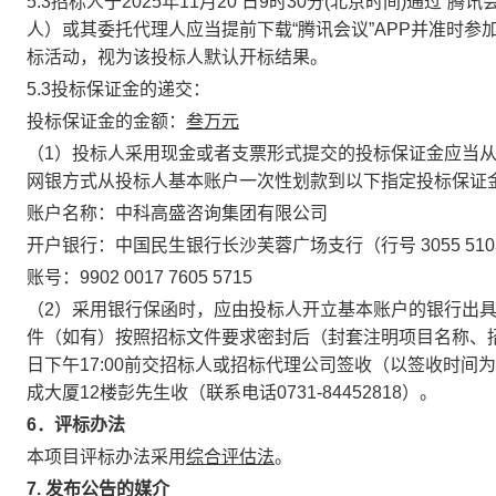
5.3招标人于2025年11月
20
日
9时
30分(北京时间)通过“腾
人）或其委托代理人应当提前下载“腾讯会议”APP并准时
标活动，视为该投标人默认开标结果。
5.3
投标保证金的递交：
投标保证金的金额：
叁
万元
（
1）投标人采用现金或者支票形式提交的投标保证金应当
网银方式从投标人基本账户一次性划款到以下指定投标保证
账户名称：中科高盛咨询集团有限公司
开户银行：中国民生银行长沙芙蓉广场支行（行号
3055 51
账号：
9902 0017 7605 5715
（
2）采用银行保函时，应由
投标人开立基本账户的银行出
件（如有）按照招标文件要求密封后（封套注明项目名称、
日下午
17:00前交
招标人或招标
代理公司签收（以签收时间为
成大厦12楼
彭
先生收（联系电话
0731-8
4452818）。
6
．评标办法
本项目评标办法采用
综合评
估
法
。
7.
发布公告的媒介