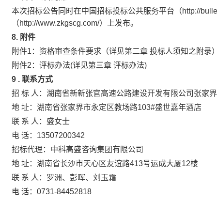
本次招标公告同时在中国招标投标公共服务平台（
http://bu
（
http://www.zkgscg.com/）上发布。
8.
附件
附件
1：资格审查条件要求（详见第二章 投标人须知之附录
附件
2：评标办法(详见第三章 评标办法)
9
.
联系方式
招
标
人
：湖南省新新张官高速公路建设开发有限公司张家界
地
址：
湖南省张家界市永定区教场路103#盛世嘉年酒店
联
系
人：
盛女士
电
话：
13507200342
招标代理：中科高盛咨询集团有限公司
地
址：
湖南省长沙市天心区友谊路
413号运成大厦12楼
联
系
人：
罗洲、彭晖、刘玉霜
电
话：
0731-84452818