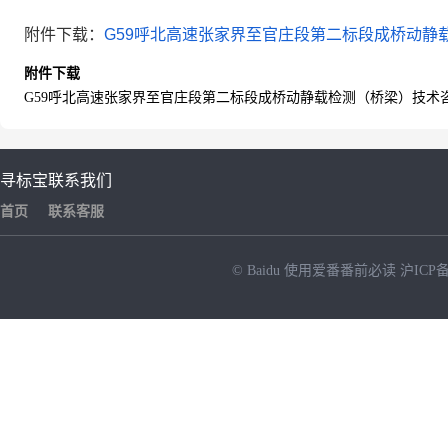
附件下载
：
G59呼北高速张家界至官庄段第二标段成桥动静
附件下载
G59呼北高速张家界至官庄段第二标段成桥动静载检测（桥梁）技术
寻标宝
联系我们
首页
联系客服
© Baidu
使用爱番番前必读
沪ICP备
NEW
HOT