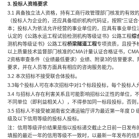
3.
投标人资格要求
3.1 具备
独立法人资格，持有工商行政管理部门核发的有效
（投标人为企业的，还应具备组织机构代码证，按照“三证合
本；投标人为依法允许经营的事业单位的，应具有事业单位
认定的《公路水运工程试验检测机构等级证书》公路工程
综
测机构等级证书》公路工程
桥梁隧道工程
专项资质，且授予
以上质量技术监督部门核准的
CMA计量认证合格证书，CM
2
资格审查条件（业绩最低要求）业绩
、附录3的信誉要求、
要求，
并在人员等方面具有相应的咨询服务能力。
3.2
本次招标
不接受
联合体投标。
3.3
每个投标人可在本次招标中对
1
个标段投标，每个投标人
3.4
与招标人存在利害关系且可能影响招标公正性的单位，
不同单位（即利益相关人），不得参加同一标段投标，否则
3.5
招标人不接受被湖南省交通运输厅评为最近第一年度
D
级及以下信用等级的投标人投标。
注：信用等级评价结果是指以投标递交截止之日前一日发布
填报的最近一年的信用等级不一致时，以最新一年发布的信