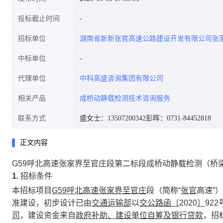
投标截止时间
招标单位
湖南省新新张官高速公路建设开发有限公司张
中标单位
代理单位
中科高盛咨询集团有限公司
相关产品
成桥动静载检测技术咨询服务
联系方式
盛女士：13507200342
彭晖：0731-84452818
正文内容
G59呼北高速张家界至官庄段第二标段成桥动静载检测（桥
1.
招标条件
本招标项目
G59呼北高速
张家界
至
官庄
段（简称
“
张官
高速
”）
准建设，初步设计已由
交通运输部
以
交公路函
〔
2020
〕
922
司
，建设资金来自
政府补助、建设单位自筹及银行贷款
，招