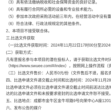
（3）具有依法缴纳税收和社会保障资金的良好记录。
（4）具有履行合同所必需的设备和专业技术能力。
（5）参加本次政府采购活动前三年内，在经营活动中没有
（6）符合法律、行政法规规定的其他条件。
2、本项目不接受联合体。
三
.比选文件获取
（一)比选文件获取时间：
2024年11月22日17时00分
至
202
(二）获取方式：
凡有意报名参与本项目的潜在投标人，请于获取比选文件时
（https://www.swuee.com/#/index），按照网
（三）比选文件售价：人民币0元/份（文件售后不退，报名
四、比选申请文件
递交截止时间和
比选
时间：20
24年11月28
比选申请文件必须在比选申请文件递交截止时间前送达比选
达的比选申请文件和未按要求密封的比选申请文件恕不接受
五、比选地点：
成都市金牛区金牛坝路9号向荣中心A座120
六、
发布公告的媒介