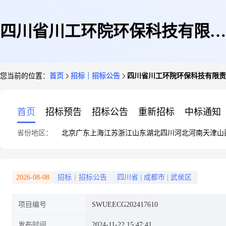
四川省川工环院环保科技有限责
您当前的位置：
首页
招标｜招标公告
四川省川工环院环保科技有限责
任公司臭氧发生器采购项目比选
首页
招标预告
招标公告
重新招标
中标通知
省份地区：
北京
广东
上海
江苏
浙江
山东
湖北
四川
河北
河南
天津
山
公告/四川省川工环院环保科技
2026-08-08
招标｜招标公告
四川省
|
成都市
|
武侯区
项目编号
SWUEECG202417610
有限责任公司臭氧发生器采购项
发布时间
2024-11-22 15:47:41