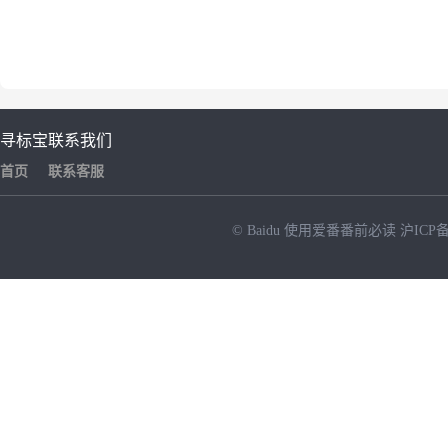
寻标宝
联系我们
首页
联系客服
© Baidu
使用爱番番前必读
沪ICP备
NEW
HOT