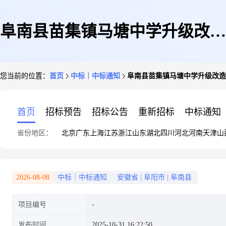
阜南县苗集镇马塘中学升级改造
您当前的位置：
首页
中标｜中标通知
阜南县苗集镇马塘中学升级改造
项目劳务分包成交结果公示
首页
招标预告
招标公告
重新招标
中标通知
省份地区：
北京
广东
上海
江苏
浙江
山东
湖北
四川
河北
河南
天津
山
2026-08-08
中标｜中标通知
安徽省
|
阜阳市
|
阜南县
项目编号
发布时间
2025-10-31 16:22:50