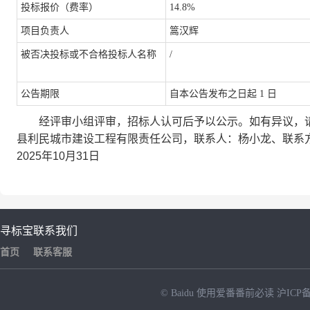
投标报价（费率）
14.8%
项目负责人
篙汉辉
被否决投标或不合格投标人名称
/
公告期限
自本公告发布之日起
1
日
经评审小组评审，招标人认可后予以公示。如有异议，请
县利民城市建设工程有限责任公司，联系人：杨小龙、联系方式：
2025年10月31日
寻标宝
联系我们
首页
联系客服
© Baidu
使用爱番番前必读
沪ICP备