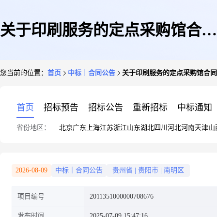
关于印刷服务的定点采购馆合同
您当前的位置：
首页
中标｜合同公告
关于印刷服务的定点采购馆合同
公告
首页
招标预告
招标公告
重新招标
中标通知
省份地区：
北京
广东
上海
江苏
浙江
山东
湖北
四川
河北
河南
天津
山
2026-08-09
中标｜合同公告
贵州省
|
贵阳市
|
南明区
项目编号
2011351000000708676
发布时间
2025-07-09 15:47:16