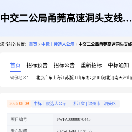
中交二公局甬莞高速洞头支线第
您当前的位置：
首页
中标｜候选人公示
中交二公局甬莞高速洞头支线
TJ03标物流运输公开招标评标
首页
招标预告
招标公告
重新招标
中标通知
省份地区：
北京
广东
上海
江苏
浙江
山东
湖北
四川
河北
河南
天津
山
结果公示
2026-08-09
中标｜候选人公示
浙江省
|
温州市
|
洞头区
项目编号
FWFA00000070445
发布时间
2026-01-04 11:38:53