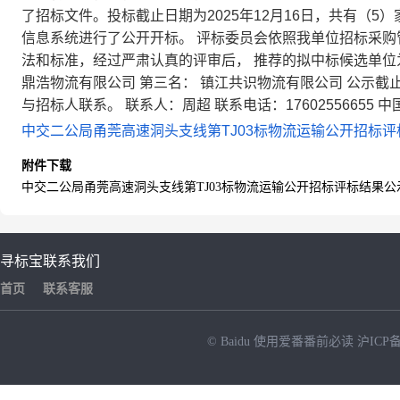
了招标文件。投标截止日期为2025年12月16日，共有（5）
信息系统进行了公开开标。 评标委员会依照我单位招标采
法和标准，经过严肃认真的评审后， 推荐的拟中标候选单位为
鼎浩物流有限公司 第三名： 镇江共识物流有限公司 公示截止日
与招标人联系。 联系人：周超 联系电话：17602556655 中国
中交二公局甬莞高速洞头支线第TJ03标物流运输公开招标评标
附件下载
中交二公局甬莞高速洞头支线第TJ03标物流运输公开招标评标结果公示.
寻标宝
联系我们
首页
联系客服
© Baidu
使用爱番番前必读
沪ICP备
NEW
HOT