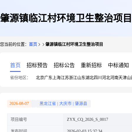
肇源镇临江村环境卫生整治项目
您当前的位置：
首页
肇源镇临江村环境卫生整治项目
首页
招标预告
招标公告
重新招标
中标通知
省份地区：
北京
广东
上海
江苏
浙江
山东
湖北
四川
河北
河南
天津
山
2026-08-07
黑龙江省
|
大庆市
|
肇源县
项目编号
ZYX_CQ_2026_S_0017
发布时间
2026-02-03 15:37:34