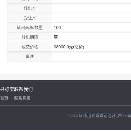
转出方
受让方
转出面积/数量
100
转出期限
至
成交价格
68000.0元(总价)
备注
寻标宝
联系我们
首页
联系客服
© Baidu
使用爱番番前必读
沪ICP备