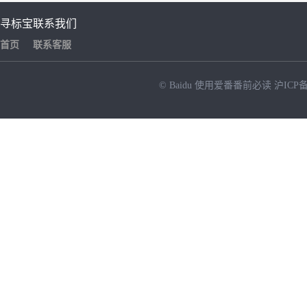
寻标宝
联系我们
首页
联系客服
© Baidu
使用爱番番前必读
沪ICP备
NEW
HOT
暂时没有搜索结果…