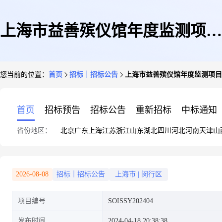
上海市益善殡仪馆年度监测项目
您当前的位置：
首页
招标｜招标公告
上海市益善殡仪馆年度监测项目
公开招标公告
首页
招标预告
招标公告
重新招标
中标通知
省份地区：
北京
广东
上海
江苏
浙江
山东
湖北
四川
河北
河南
天津
山
2026-08-08
招标｜招标公告
上海市
|
闵行区
项目编号
SOISSY202404
发布时间
2024-04-18 20:38:38