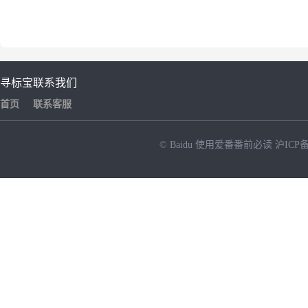
寻标宝
联系我们
首页
联系客服
© Baidu
使用爱番番前必读
沪ICP备
NEW
HOT