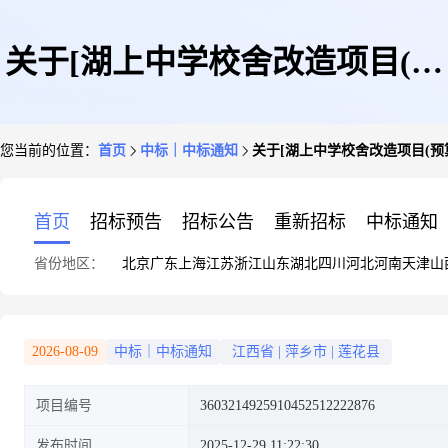
关于[湖上中学校舍改造项目(预
您当前的位置：
首页
中标｜中标通知
关于[湖上中学校舍改造项目(预
算编制)]中选结果的公告
首页
招标预告
招标公告
重新招标
中标通知
省份地区：
北京
广东
上海
江苏
浙江
山东
湖北
四川
河北
河南
天津
山
2026-08-09
中标｜中标通知
江西省
|
萍乡市
|
莲花县
项目编号
3603214925910452512222876
发布时间
2025-12-29 11:22:30