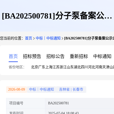
[BA202500781]分子泵备案公示
您当前的位置：
首页
中标｜中标通知
[BA202500781]分子泵备案公
公告(更正)
首页
招标预告
招标公告
重新招标
中标通知
省份地区：
北京
广东
上海
江苏
浙江
山东
湖北
四川
河北
河南
天津
山
2026-08-09
中标｜中标通知
吉林省
|
长春市
项目编号
BA202500781
发布时间
2025-07-04 18:08:43