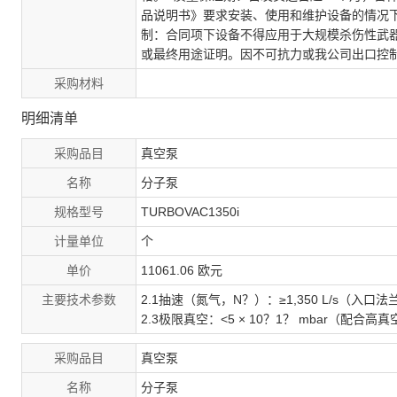
品说明书》要求安装、使用和维护设备的情况下
制：合同项下设备不得应用于大规模杀伤性武
或最终用途证明。因不可抗力或我公司出口控
采购材料
明细清单
采购品目
真空泵
名称
分子泵
规格型号
TURBOVAC1350i
计量单位
个
单价
11061.06 欧元
主要技术参数
2.1抽速（氮气，N？）：≥1,350 L/s（入口
2.3极限真空：<5 × 10？1？ mbar（配合高
采购品目
真空泵
名称
分子泵