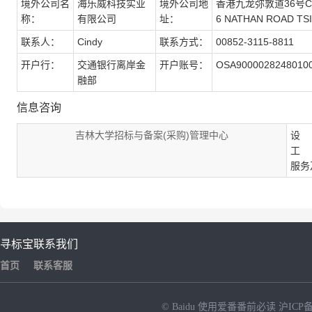
境外公司名
海乐威科技实业
境外公司地
香港九龙弥敦道36号CKE重
称：
有限公司
址：
6 NATHAN ROAD TSI
联系人：
Cindy
联系方式：
00852-3115-8811
开户行：
交通银行离岸金
开户账号：
OSA9000028248010
融部
信息咨询
吉林大学招标与备案(采购)管理中心
设 
工 
服务
寻标宝
联系我们
首页
联系客服
© Baidu
使用爱番番前必读
沪ICP备