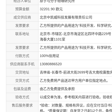
经办人单位
原子与分子物理研究所
预算金额
32201.90 欧元
成交供应商
北京中凯威科技发展有限责任公司
发票要求
乙方所提供的产品用途为“科技开发、科学研究
联系地址
北京市-市辖区-北京市海淀区北四环中路229号
海泰大厦1101室
发票要求
乙方所提供的产品用途为“科技开发、科学研究
付款方式
100%信用证
供应商联系手机
13080886520
交货地址
吉林省-长春市-前进大街2699号吉大南校唐敖庆
交货方式
乙方免费将产品送达甲方用户单位指定地点。
包装及运费
由乙方免费提供及承担
验收方式
以成交单为准，参考相关内容进行验收。验收
售后服务要求
*验收：对数量、规格有异议，应在交付当日书
格。 *质量保证期：自发货之日起12个月，